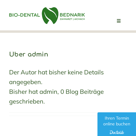
Skip
to
content
Toggle
Navigatio
Willkommen
Über
admin
ZA Dirk Bednarik
Der Autor hat bisher keine Details
Ihr erster Termin
angegeben.
Bisher hat admin, 0 Blog Beiträge
Philosophie
geschrieben.
Bio-Dental Team
Ihren Termin
online buchen